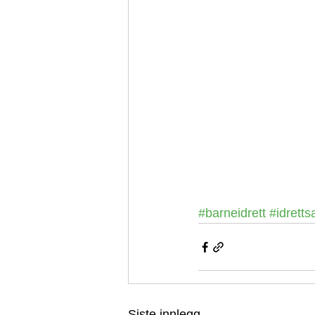
#barneidrett
#idretts
Siste innlegg