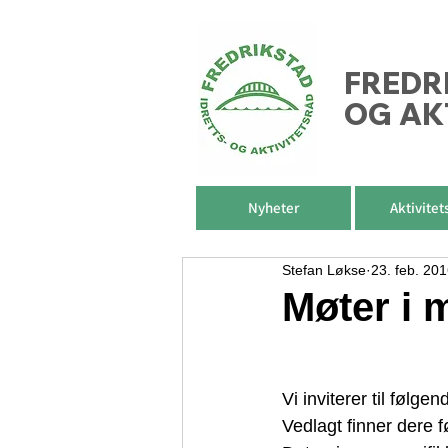
FREDR
OG AK
Nyheter
Aktivitet
Stefan Løkse
23. feb. 20
Møter i 
Vi inviterer til følgen
Vedlagt finner dere f