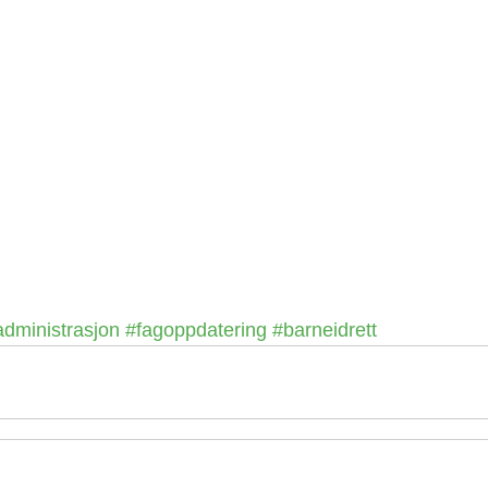
administrasjon
#fagoppdatering
#barneidrett