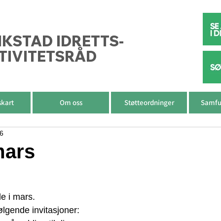
IKSTAD IDRETTS-
TIVITETSRÅD
skart
Om oss
Støtteordninger
Samfu
16
mars
de i mars. 
ølgende invitasjoner: