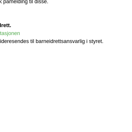
k påmelding til disse. 
ett. 
vitasjonen
deresendes til barneidrettsansvarlig i styret.