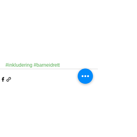
#inkludering
#barneidrett
Se alle
Siste innlegg