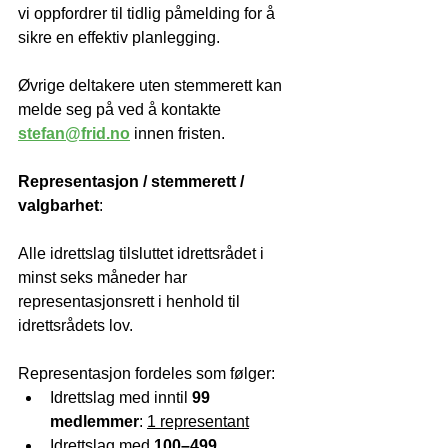
vi oppfordrer til tidlig påmelding for å 
sikre en effektiv planlegging.
Øvrige deltakere uten stemmerett kan 
melde seg på ved å kontakte 
stefan@frid.no
 innen fristen.
Representasjon / stemmerett / 
valgbarhet
:
Alle idrettslag tilsluttet idrettsrådet i 
minst seks måneder har 
representasjonsrett i henhold til 
idrettsrådets lov. 
Representasjon fordeles som følger:
Idrettslag med inntil 
99 
medlemmer
: 
1 representant
Idrettslag med 
100–499 