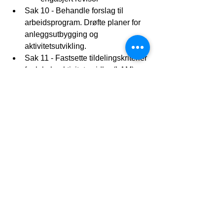
Sak 10 - Behandle forslag til 
arbeidsprogram. Drøfte planer for 
anleggsutbygging og 
aktivitetsutvikling.
Sak 11 - Fastsette tildelingskriterier 
for lokale aktivitetsmidler (LAM)	
Sak 12 - Behandle saker som 
fremgår av godkjent sakliste
Sak 13 - Vedta idrettsrådets 
budsjett
Sak 14 - Valg
a. Valg av styre
b. Valg av kontrollutvalg
c. Valg av representanter til 
idrettskretstinget
d. Valg av valgkomité
Sak 15 - Ev. beslutte om det skal 
engasjeres revisor til å revidere 