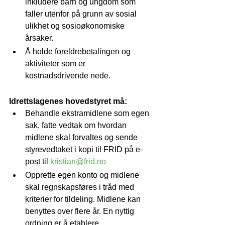
inkludere barn og ungdom som 
faller utenfor på grunn av sosial 
ulikhet og sosioøkonomiske 
årsaker.
Å holde foreldrebetalingen og 
aktiviteter som er 
kostnadsdrivende nede.
Idrettslagenes hovedstyret må:
Behandle ekstramidlene som egen 
sak, fatte vedtak om hvordan 
midlene skal forvaltes og sende 
styrevedtaket i kopi til FRID på e-
post til 
kristian@frid.no
Opprette egen konto og midlene 
skal regnskapsføres i tråd med 
kriterier for tildeling. Midlene kan 
benyttes over flere år. En nyttig 
ordning er å etablere 