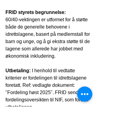
FRID styrets begrunnelse:
60/40-vektingen er utformet for å støtte 
både de generelle behovene i 
idrettslagene, basert på medlemstall for 
barn og unge, og å gi ekstra støtte til de 
lagene som allerede har jobbet med 
økonomisk inkludering.
Utbetaling:
 I henhold til vedtatte 
kriterier er fordelingen til idrettslagene 
foretatt. Ref: vedlagte dokument: 
"Fordeling høst 2025". FRID sender 
fordelingsoversikten til NIF, som foretar 
utbetalingen.
Vedlegg:
Fordeling ekstramidler høst 2025
.pdf