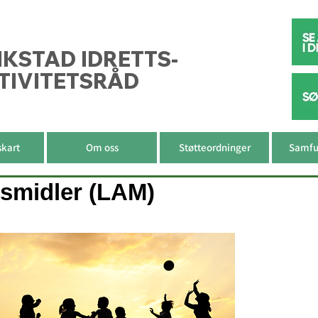
IKSTAD IDRETTS-
TIVITETSRÅD
skart
Om oss
Støtteordninger
Samfu
tsmidler (LAM)