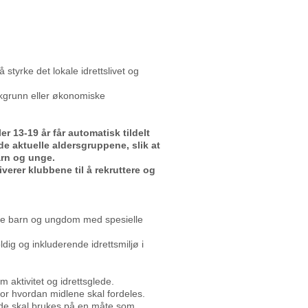
styrke det lokale idrettslivet og
bakgrunn eller økonomiske
er 13-19 år får automatisk tildelt
de aktuelle aldersgruppene, slik at
arn og unge.
verer klubbene til å rekruttere og
udere barn og ungdom med spesielle
ldig og inkluderende idrettsmiljø i
m aktivitet og idrettsglede.
or hvordan midlene skal fordeles.
t de skal brukes på en måte som