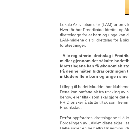
Lokale Aktivitetsmidler (LAM) er en vik
Hvert år har Fredrikstad Idretts- og A
tilrettelegge for at barn og unge kan de
LAM-midlene gis til idrettslag for å si
forutsetninger.
-
Alle registrerte idrettslag i Fredr
midler gjennom det såkalte hodetils
idrettslagene kan få økonomisk støt
På denne måten bidrar ordningen til
inkludere flere barn og unge i sine a
I tillegg til hodetilskuddet har klubben
Dette kan omfatte alt fra utvikling av 
behov, eller tiltak som skal gjøre det en
FRID ønsker å støtte tiltak som fremmer
Fredrikstad.
Derfor oppfordres idrettslagene til å k
Fordelingen av LAM-midlene skjer i sa
Dette sikrer en helhetlig tilnærming,