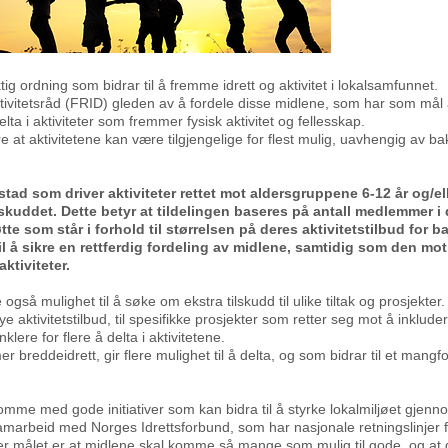
tig ordning som bidrar til å fremme idrett og aktivitet i lokalsamfunnet.
ktivitetsråd (FRID) gleden av å fordele disse midlene, som har som mål å 
lta i aktiviteter som fremmer fysisk aktivitet og fellesskap.
kre at aktivitetene kan være tilgjengelige for flest mulig, uavhengig av 
ikstad som driver aktiviteter rettet mot aldersgruppene 6-12 år og/ell
kuddet. Dette betyr at tildelingen baseres på antall medlemmer i 
te som står i forhold til størrelsen på deres aktivitetstilbud for b
 å sikre en rettferdig fordeling av midlene, samtidig som den moti
ktiviteter.
e også mulighet til å søke om ekstra tilskudd til ulike tiltak og prosjekter.
nye aktivitetstilbud, til spesifikke prosjekter som retter seg mot å inkl
klere for flere å delta i aktivitetene.
 breddeidrett, gir flere mulighet til å delta, og som bidrar til et mangfo
omme med gode initiativer som kan bidra til å styrke lokalmiljøet gjenno
marbeid med Norges Idrettsforbund, som har nasjonale retningslinjer f
 der målet er at midlene skal komme så mange som mulig til gode, og a