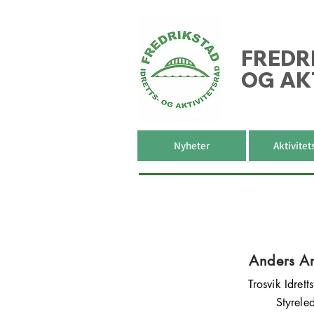
FREDR
OG AK
Nyheter
Aktivitet
Anders A
Trosvik Idrett
Styrele