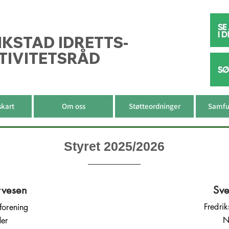
IKSTAD IDRETTS-
TIVITETSRÅD
skart
Om oss
Støtteordninger
Samfu
Styret 2025/2026
rvesen
Sve
Fredri
sforening
N
der