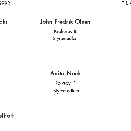
28992
Tlf
chi
John Fredrik Olsen
Kråkerøy IL
Styremedlem
Anita Nock
Rolvsøy IF
Styremedlem
lhoff