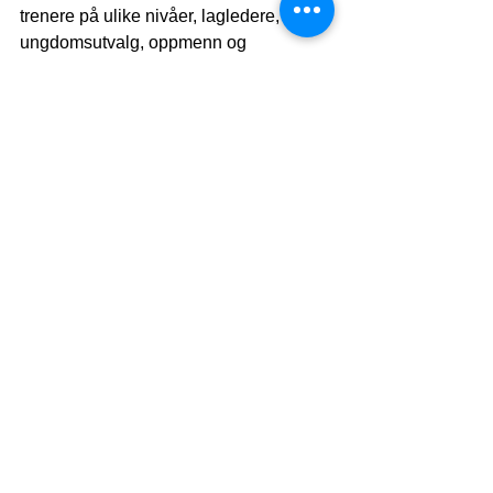
trenere på ulike nivåer, lagledere, 
ungdomsutvalg, oppmenn og 
administrative ansatte med flere. 
Vi ønsker velkommen til en lærerik, 
interessant og hyggelig sammenkomst 
for alle sammen. Meld dere på via 
linken under.
Tid: Lørdag 11. oktober, 10:00 - 16:30
Sted: Hotell Scandic City Fredrikstad
Pris: Seminaret er gratis, og lunsj 
inngår
Påmeldingsfrist: 02. oktober 2025
Påmelding via link under innen 
02.10.2025. MELD PÅ HER:
Påmeldingslink: 
https://eu.jotform.com/build/9072366952