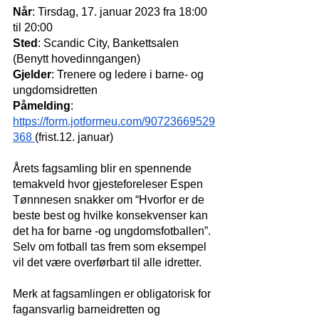
Når
: Tirsdag, 17. januar 2023 fra 18:00 
til 20:00
Sted
: Scandic City, Bankettsalen 
(Benytt hovedinngangen) 
Gjelder
: Trenere og ledere i barne- og 
ungdomsidretten
Påmelding
: 
https://form.jotformeu.com/90723669529
368
(frist.12. januar)
Årets fagsamling blir en spennende 
temakveld hvor gjesteforeleser Espen 
Tønnnesen snakker om “Hvorfor er de 
beste best og hvilke konsekvenser kan 
det ha for barne -og ungdomsfotballen”. 
Selv om fotball tas frem som eksempel 
vil det være overførbart til alle idretter. 
Merk at fagsamlingen er obligatorisk for 
fagansvarlig barneidretten og 