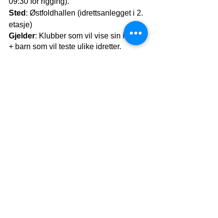
09:30 for rigging).
Sted
: Østfoldhallen (idrettsanlegget i 2. 
etasje)
Gjelder
: Klubber som vil vise sin idrett 
+ barn som vil teste ulike idretter.
Påmelding
 (for klubbene): 
https://form.jotformeu.com/62172748213
353
 (frist: 16.januar)
Barneidrettens dag er en tradisjonsrik 
og viktig idrettsfest i Fredrikstad hvor 
barn og unge i alle aldre får oppleve 
mestring og idrettsglede på tvers av 
mange idrettsaktiviteter. 
I 2022 var det hele 24 ulike idrettslag til 
stede for å vise frem sin idrettsaktivitet 
til nærmere 3000 barn og unge med 
sine foreldre. Klubbene som deltar med 
en eller flere aktiviteter (inkludert 
instruktører) mottar kr. 3000 for 