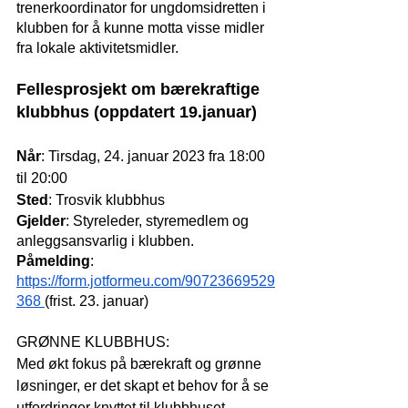
trenerkoordinator for ungdomsidretten i 
klubben for å kunne motta visse midler 
fra lokale aktivitetsmidler.
Fellesprosjekt om bærekraftige 
klubbhus (oppdatert 19.januar)
Når
: Tirsdag, 24. januar 2023 fra 18:00 
til 20:00
Sted
: Trosvik klubbhus
Gjelder
: Styreleder, styremedlem og 
anleggsansvarlig i klubben.
Påmelding
: 
https://form.jotformeu.com/90723669529
368
(frist. 23. januar)
GRØNNE KLUBBHUS:
Med økt fokus på bærekraft og grønne 
løsninger, er det skapt et behov for å se 
utfordringer knyttet til klubbhuset. 