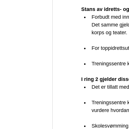
Stans av idretts- og 
Forbudt med inne
Det samme gjelde
korps og teater.
For toppidrettsu
Treningssentre ka
I ring 2 gjelder diss
Det er tillatt me
Treningssentre 
vurdere hvordan
Skolesvømming, 