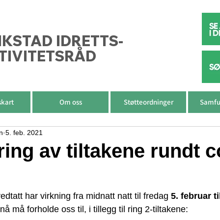
IKSTAD IDRETTS-
TIVITETSRÅD
skart
Om oss
Støtteordninger
Samfu
n
5. feb. 2021
ing av tiltakene rundt 
dtatt har virkning fra midnatt natt til fredag 
5. februar ti
å må forholde oss til, i tillegg til ring 2-tiltakene: