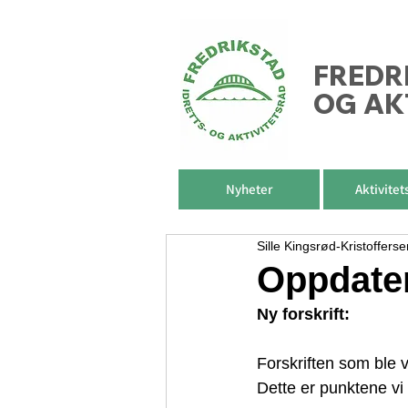
FREDR
OG AK
Nyheter
Aktivitet
Sille Kingsrød-Kristofferse
Oppdater
Ny forskrift:
Forskriften som ble ve
Dette er punktene vi n