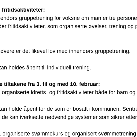
fritidsaktiviteter:
ndørs gruppetrening for voksne om man er tre personer e
r fritidsaktiviteter, som organiserte øvelser, trening og p
tøvere er det likevel lov med innendørs gruppetrening.
n holdes åpent til individuell trening.
e tiltakene fra 3. til og med 10. februar:
d organiserte idretts- og fritidsaktiviteter både for barn o
kan holde åpent for de som er bosatt i kommunen. Sentr
 de kan iverksette nødvendige systemer som sikrer etter
organiserte svømmekurs og organisert svømmetrening til