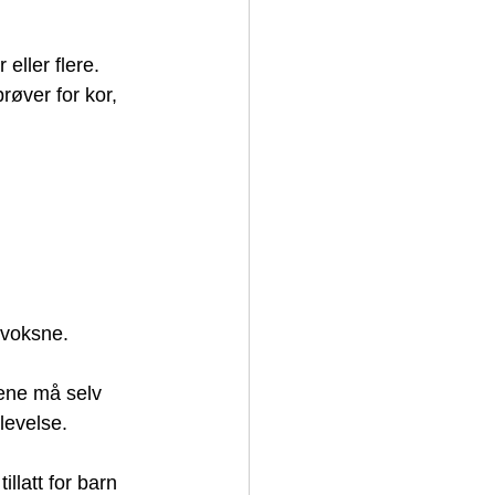
ller flere. 
røver for kor, 
g voksne.
ene må selv 
levelse.
latt for barn 