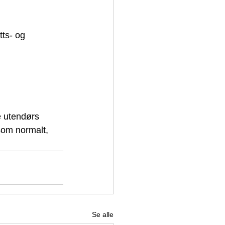
tts- og 
e utendørs 
som normalt, 
Se alle