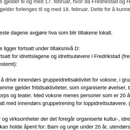
e gjelder til og med 17. februar, hvor da Fredrikstad og H
jelder forlenges til og med 18. februar. Dette for å kunne 
te dagene avgjøre hva som blir tiltakene lokalt. 
igger fortsatt under tiltaksnivå D: 
bestemt):
tt å drive innendørs gruppeidrettsaktivitet for voksne, i gru
samme gjelder fritidsaktiviteter, som organiserte øvelser, 
korps og teater. Med voksne menes personer som er 20 år 
llatt med innendørs gruppetrening for toppidrettsutøvere. (l
 og virksomheter der det foregår organiserte kultur-, idre
r, kan holde åpent for: Barn og unge under 20 år, utendørs a