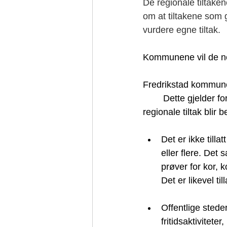
De regionale tiltaken
om at tiltakene som g
vurdere egne tiltak. 
Kommunene vil de nes
Fredrikstad kommune l
	Dette gjelder fortsatt for idrettslagene og idrettsutøvere i Fredrikstad (frem til de nye 
regionale tiltak blir 
Det er ikke tilla
eller flere. Det 
prøver for kor, 
Det er likevel ti
Offentlige steder
fritidsaktivitete