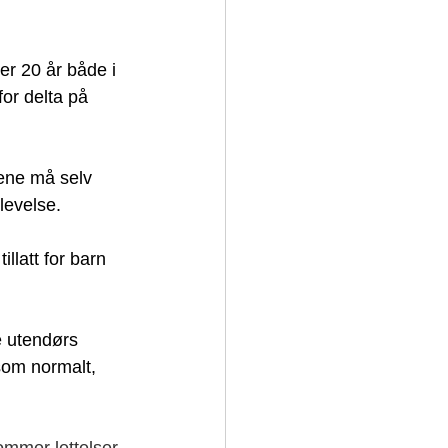
der 20 år både i 
or delta på 
ene må selv 
levelse.
latt for barn 
e utendørs 
som normalt, 