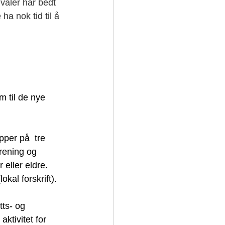
valer har bedt 
ha nok tid til å 
pper på  tre 
trening og 
eller eldre. 
okal forskrift).
tts- og 
ktivitet for 