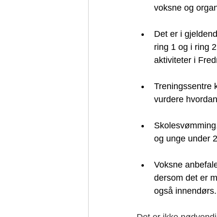
voksne og organi
Det er i gjeldend
ring 1 og i ring
aktiviteter i Fred
Treningssentre 
vurdere hvordan
Skolesvømming, 
og unge under 20
Voksne anbefales
dersom det er m
også innendørs.