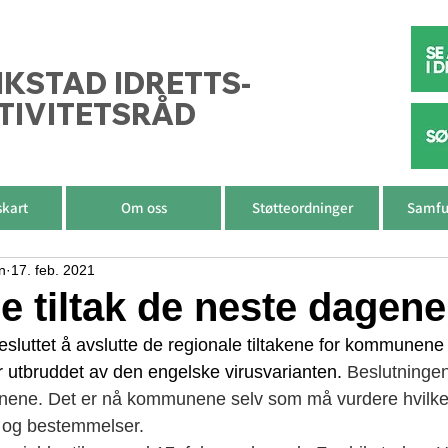
IKSTAD IDRETTS-
TIVITETSRÅD
skart
Om oss
Støtteordninger
Samfu
n
17. feb. 2021
e tiltak de neste dagene
esluttet å avslutte de regionale tiltakene for kommunene 
 utbruddet av den engelske virusvarianten. 
Beslutningen 
e. Det er nå kommunene selv som må vurdere hvilke ti
d og bestemmelser.