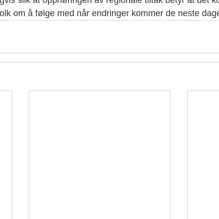
vis slik at opphøringen av regionale tiltak betyr at det k
folk om å følge med når endringer kommer de neste dag