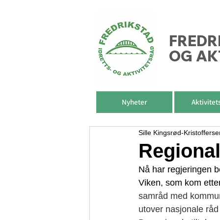
FREDR
OG AK
Nyheter
Aktivitet
Sille Kingsrød-Kristofferse
Regional
Nå har regjeringen b
Viken, som kom etter
samråd med kommunen
utover nasjonale rå