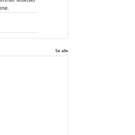
ommer lettelser 
ene. 
Se alle