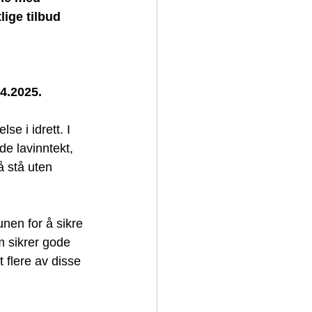
lige tilbud 
04.2025.
e i idrett. I 
e lavinntekt, 
å stå uten 
en for å sikre 
m sikrer gode 
 flere av disse 