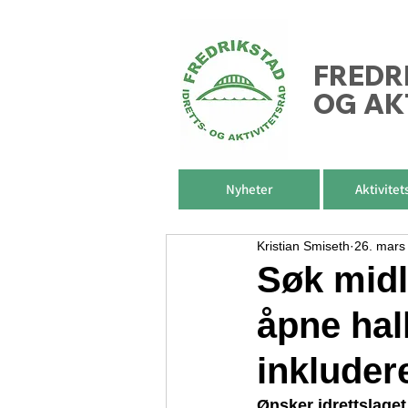
FREDR
OG AK
Nyheter
Aktivitet
Kristian Smiseth
26. mars
Søk midle
åpne hal
inkluder
Ønsker idrettslaget