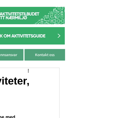
nnsansvar
Kontakt oss
iteter,
pne med 