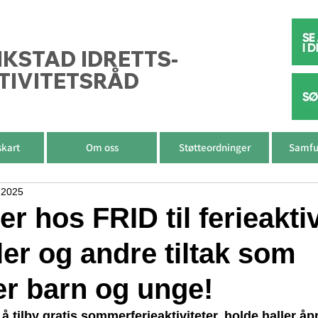
IKSTAD IDRETTS-
TIVITETSRÅD
skart
Om oss
Støtteordninger
Samfu
 2025
r hos FRID til ferieaktiv
ler og andre tiltak som
er barn og unge!
 å tilby gratis sommerferieaktiviteter, holde haller å