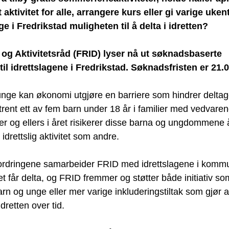
aktivitet for alle, arrangere kurs eller gi varige ukent
e i Fredrikstad muligheten til å delta i idretten?
- og Aktivitetsråd (FRID) lyser nå ut søknadsbaserte 
til idrettslagene i Fredrikstad. Søknadsfristen er 21.
ge kan økonomi utgjøre en barriere som hindrer deltagels
rent ett av fem barn under 18 år i familier med vedvarend
er og ellers i året risikerer disse barna og ungdommene 
idrettslig aktivitet som andre.
ordringene samarbeider FRID med idrettslagene i kommun
t får delta, og FRID fremmer og støtter både initiativ so
 og unge eller mer varige inkluderingstiltak som gjør at
retten over tid.