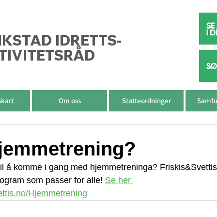
IKSTAD IDRETTS-
TIVITETSRÅD
skart
Om oss
Støtteordninger
Samfu
 hjemmetrening?
til å komme i gang med hjemmetreninga? Friskis&Svettis 
rogram som passer for alle! 
Se her 
vettis.no/Hjemmetrening