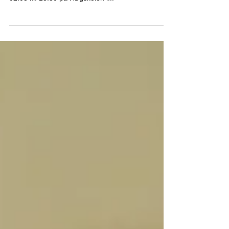
Innkalling til årsmøte 2020
Styret innkaller herved til årsmøte i Fredrikstad
Idrettsråd - FRID. Årsmøtet avholdes mandag den
02.03 kl. 18:30 på Høgskolen i...