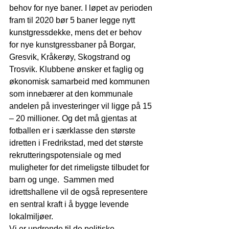
behov for nye baner. I løpet av perioden 
fram til 2020 bør 5 baner legge nytt 
kunstgressdekke, mens det er behov 
for nye kunstgressbaner på Borgar, 
Gresvik, Kråkerøy, Skogstrand og 
Trosvik. Klubbene ønsker et faglig og 
økonomisk samarbeid med kommunen 
som innebærer at den kommunale 
andelen på investeringer vil ligge på 15 
– 20 millioner. Og det må gjentas at 
fotballen er i særklasse den største 
idretten i Fredrikstad, med det største 
rekrutteringspotensiale og med 
muligheter for det rimeligste tilbudet for 
barn og unge.  Sammen med 
idrettshallene vil de også representere 
en sentral kraft i å bygge levende 
lokalmiljøer. 
Vi er undrende til de politiske 