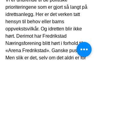
prioriteringene som er gjort så langt på 
idrettsanlegg. Her er det verken tatt 
hensyn til behov eller barns 
oppvekstsvilkår. Og idretten blir ikke 
hørt. Derimot har Fredrikstad 
Næringsforening blitt hørt i forhold til 
«Arena Fredrikstad». Ganske pussig. 
Men slik er det, selv om det aldri er for 
sent å snu. 
Jon Erik Eriksen, anleggsansvarlig 
Svein Femtehjell, daglig leder 
Fredrikstad Idrettsråd.  