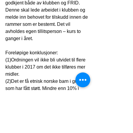
godkjent både av klubben og FRID. 
Denne skal lede arbeidet i klubben og 
melde inn behovet for tilskudd innen de 
rammer som er bestemt. Det vil 
avholdes egen tillitsperson – kurs to 
ganger i året.
Foreløpige konklusjoner:
(1)Ordningen vil ikke bli utvidet til flere 
klubber i 2017 om det ikke tilføres mer 
midler.
(2)Det er få etnisk norske barn i gruppa 
som har fått støtt. Mindre enn 10% i 
fotballklubbene.
(3)Det er grunn til å tro at mange som 
ikke deltar i fritidsaktivitet - kanskje 
særlig etnisk norske – er i gruppen hvor 
foreldrene vet de ikke kan betale.
(4)Vi utvikler et samarbeid med 