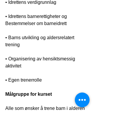
• Idrettens verdigrunnlag
• Idrettens barnerettigheter og 
Bestemmelser om barneidrett
• Barns utvikling og aldersrelatert 
trening
• Organisering av hensiktsmessig 
aktivitet
• Egen trenerrolle
Målgruppe for kurset
Alle som ønsker å trene barn i alderen 
5–12 år. Kursdeltager skal ha fylt 15 år 
det året de tar kurset.