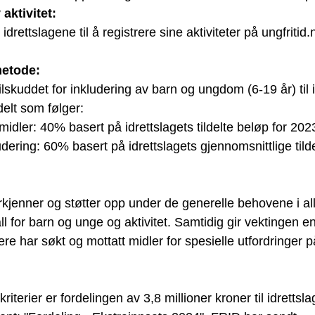
aktivitet: 
idrettslagene til å reg
istrere sine
 aktiviteter på ungfritid.
metode:
lskuddet for inkludering av barn og ungdom (6-19 år) til i
rdelt som følger:
midler: 40% basert på idrettslagets tildelte beløp for 202
ering: 60% basert på idrettslagets gjennomsnittlige tild
kjenner og støtter opp under de generelle behovene i alle
 for barn og unge og aktivitet. Samtidig gir vektingen en
igere har søkt og mottatt midler for spesielle utfordringer 
kriterier er fordelingen av 3,8 millioner kroner til idrettsla