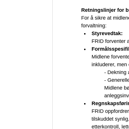
Retningslinjer for b
For å sikre at midlen
forvaltning:
Styrevedtak:
FRID forventer 
Formålsspesifi
Midlene forvente
inkluderer, me
n 
- Dekning 
- Generell
Midlene bør
anleggsinve
Regnskapsførin
FRID oppfordrer 
tilskuddet synlig,
etterkontroll, let