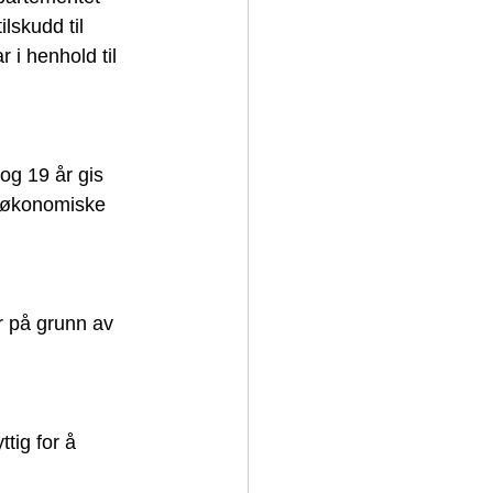
lskudd til 
 i henhold til 
og 19 år gis 
sioøkonomiske
r på grunn av 
tig for å 