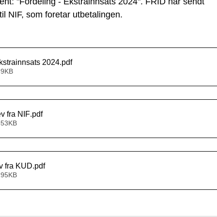
nt: "Fordeling - Ekstrainnsats 2024". FRID har sendt 
til NIF, som foretar utbetalingen. 
Ekstrainnsats 2024
.pdf
39KB
ev fra NIF
.pdf
653KB
ev fra KUD
.pdf
195KB