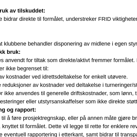
ruk av tilskuddet:
e bidrar direkte til formålet, understreker FRID viktighete
at klubbene behandler disponering av midlene i eg
en sty
kk bruk: 
s anvendt for tiltak som direkte/aktivt fremmer formålet. 
er ikke begrenset til:
av kostnader ved idrettsdeltakelse for enkelt utøvere.
e reduksjoner av kostnader ved deltakelse i turneringer/s
 ikke anvendes til generelle driftskostnader, som lønn, ti
steringer eller utstyrsanskaffelser som ikke direkte støtt
g og rapport: 
til å føre prosjektregnskap, eller på annen måte gjøre b
 knyttet til formålet. Dette vil legge til rette for enklere re
te eventuell rapportering i etterkant, 
samt bidrar til transp