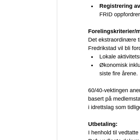
Registrering av 
FRID oppfordrer 
Forelingskriterier/
Det ekstraordinære ti
Fredrikstad vil bli fo
Lokale aktivitets
Økonomisk inklud
siste fire årene.
60/40-vektingen aner
basert på medlemstall
i idrettslag som tidl
Utbetaling:
I henhold til vedtatte 