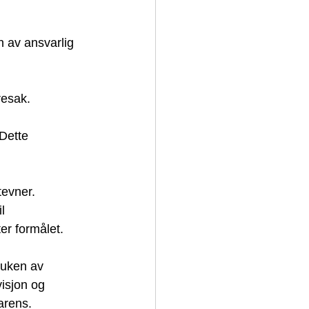
n av ansvarlig 
resak. 
Dette 
tevner. 
l 
er formålet. 
ruken av 
visjon og 
arens. 