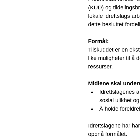
(KUD) og tildelingsbr
lokale idrettslags ar
dette besluttet forde
Formål:
Tilskuddet er en ekst
like muligheter til å
ressurser.
Midlene skal unders
Idrettslagenes 
sosial ulikhet o
Å holde foreldre
Idrettslagene har han
oppnå formålet. 