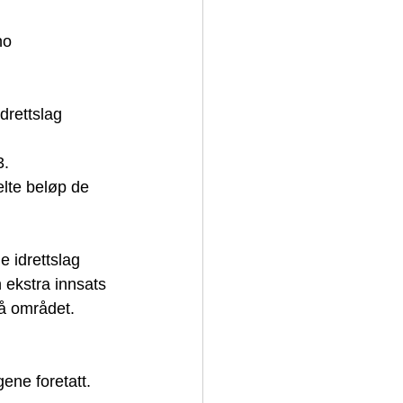
no
drettslag 
3.
elte beløp de 
 idrettslag 
 ekstra innsats 
på området.
gene foretatt. 