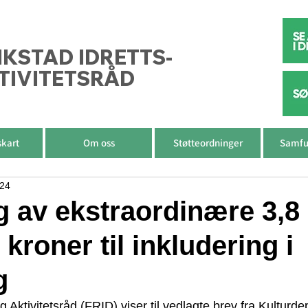
IKSTAD IDRETTS-
TIVITETSRÅD
skart
Om oss
Støtteordninger
Samfu
024
g av ekstraordinære 3,8
 kroner til inkludering i
g
og Aktivitetsråd (FRID) viser til vedlagte brev fra Kulturd