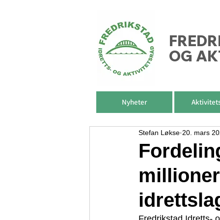
FREDR
OG AK
Nyheter
Aktivitet
Stefan Løkse
20. mars 2
Fordelin
millioner
idrettsla
Fredrikstad Idretts- 