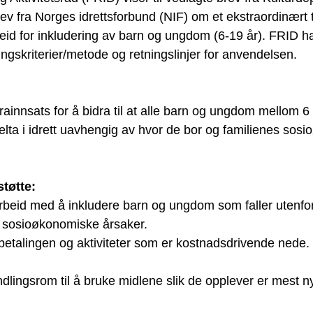
ev fra Norges idrettsforbund (NIF) om et ekstraordinært ti
beid for inkludering av barn og ungdom (6-19 år). FRID har
lingskriterier/metode og retningslinjer for anvendelsen. 
rainnsats for å bidra til at alle barn og ungdom mellom 6 
 delta i idrett uavhengig av hvor de bor og familienes so
tøtte:
arbeid med å inkludere barn og ungdom som faller utenfo
g sosioøkonomiske årsaker.
betalingen og aktiviteter som er kostnadsdrivende nede.
dlingsrom til å bruke midlene slik de opplever er mest nyt