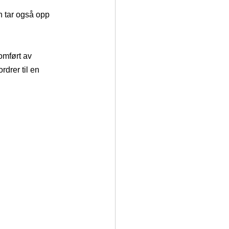
n tar også opp 
omført av 
rdrer til en 