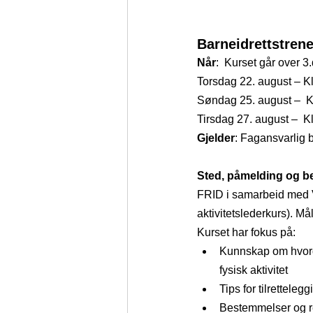
Barneidrettstren
Når
:  Kurset går over 3
Torsdag 22. august – Kl
Søndag 25. august –  Kl
Tirsdag 27. august –  Kl
Gjelder
: Fagansvarlig b
Sted, påmelding og b
FRID i samarbeid med Vik
aktivitetslederkurs). M
Kurset har fokus på:
Kunnskap om hvorda
fysisk aktivitet
Tips for tilrettelegg
Bestemmelser og ret