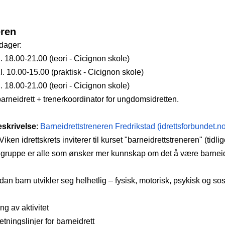
eren
.dager:
. 18.00-21.00 (teori - Cicignon skole)
. 10.00-15.00 (praktisk - Cicignon skole)
. 18.00-21.00 (teori - Cicignon skole)
arneidrett + trenerkoordinator for ungdomsidretten.
eskrivelse
: 
Barneidrettstreneren Fredrikstad (
idrettsforbundet.n
en idrettskrets inviterer til kurset "barneidrettstreneren" (tidlig
ålgruppe er alle som ønsker mer kunnskap om det å være barneidr
n barn utvikler seg helhetlig – fysisk, motorisk, psykisk og sos
ing av aktivitet
ningslinjer for barneidrett