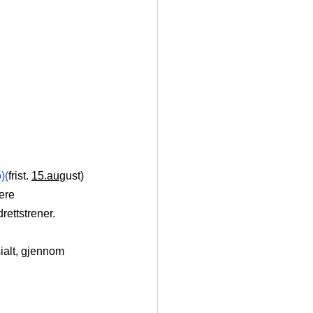
o
)
(
frist. 
15.au
gust)
ere 
ettstrener.  
ialt, gjennom 