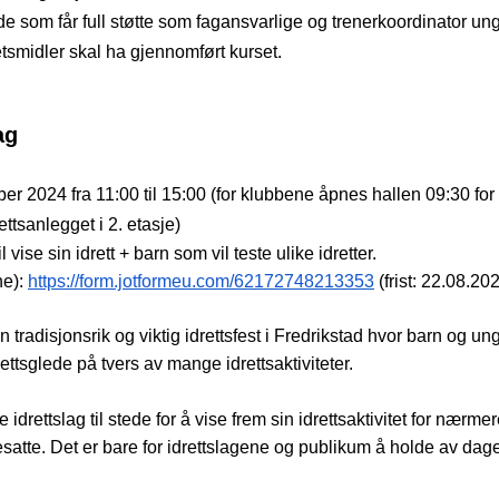
 de som får full støtte som fagansvarlige og trenerkoordinator un
tsmidler skal ha gjennomført kurset.
ag
er 2024 fra 11:00 til 15:00 (for klubbene åpnes hallen 09:30 for 
ettsanlegget i 2. etasje)
 vise sin idrett + barn som vil teste ulike idretter.
e): 
https://form.jotformeu.com/62172748213353
 (frist: 22.08.20
tradisjonsrik og viktig idrettsfest i Fredrikstad hvor barn og unge
ttsglede på tvers av mange idrettsaktiviteter. 
ke idrettslag til stede for å vise frem sin idrettsaktivitet for nærme
atte. Det er bare for idrettslagene og publikum å holde av dag