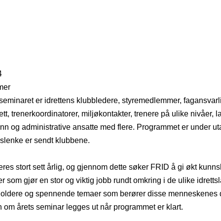
4
mer
 seminaret er idrettens klubbledere, styremedlemmer, fagansvarl
t, trenerkoordinatorer, miljøkontakter, trenere på ulike nivåer, l
 og administrative ansatte med flere. Programmet er under ut
slenke er sendt klubbene. 
res stort sett årlig, og gjennom dette søker FRID å gi økt kunnska
 som gjør en stor og viktig jobb rundt omkring i de ulike idretts
holdere og spennende temaer som berører disse menneskenes da
 om årets seminar legges ut når programmet er klart.