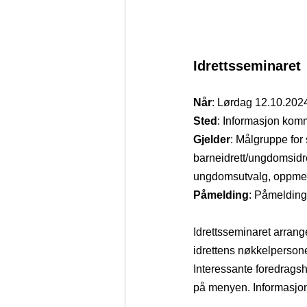
Idrettsseminaret
Når
: Lørdag 12.10.202
Sted
: Informasjon kom
Gjelder
: Målgruppe for
barneidrett/ungdomsidret
ungdomsutvalg, oppmenn
Påmelding
: Påmelding
Idrettsseminaret arrange
idrettens nøkkelpersoner
Interessante foredrags
på menyen. Informasjon