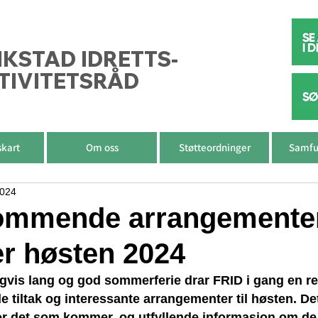
IKSTAD IDRETTS-
TIVITETSRÅD
skart
Om oss
Støtteordninger
Samfu
2024
ommende arrangemente
r høsten 2024
igvis lang og god sommerferie drar FRID i gang en r
iltak og interessante arrangementer til høsten. Det
or det som kommer, og utfyllende informasjon om de 