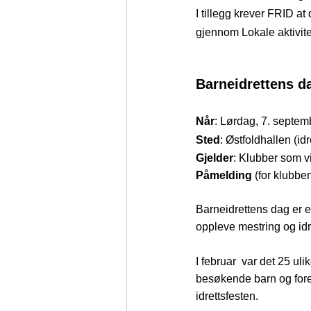
I tillegg krever FRID at
gjennom Lokale aktivite
Barneidrettens d
Når
: Lørdag, 7. septemb
Sted
: Østfoldhallen (idr
Gjelder
: Klubber som vil
Påmelding
 (for klubben
Barneidrettens dag er en 
oppleve mestring og idre
I februar  var det 25 uli
besøkende barn og fores
idrettsfesten.