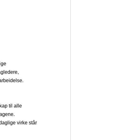
ige 
agledere, 
arbeidelse.
p til alle 
lagene. 
glige virke står 