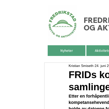
FREDR
OG AK
Nyheter
Aktivitet
Kristian Smiseth
24. juni 
FRIDs k
samlinge
Etter en forhåpentl
kompetansehevende t
holde av datoene f