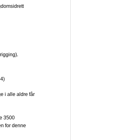
gdomsidrett 
rigging).
24)
 i alle aldre får 
re 3500 
en for denne 