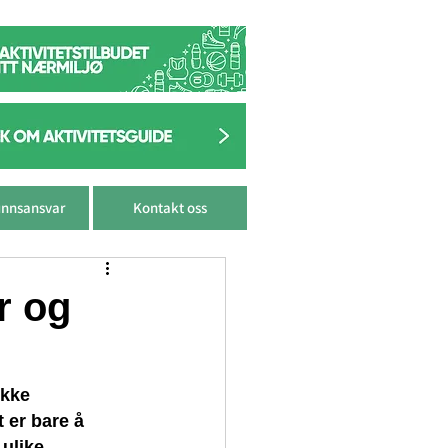
nnsansvar
Kontakt oss
r og
ekke 
 er bare å 
ulike 