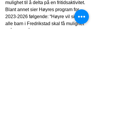
mulighet til å delta på en fritidsaktivitet. 
Blant annet sier Høyres program for 
2023-2026 følgende: “Høyre vil sikre at 
alle barn i Fredrikstad skal få mulighet 
til å delta på minst en fritidsaktivitet.”. 
Hvis dette skal bli en realitet er det 
avgjørende at prosjekter som 
Økonomisk Inkludering ikke kuttes.
Tildelinger innenfor tilskuddsrammen 
gjøres ikke i budsjettet, men FRID vil 
likevel uttrykke bekymring for de 
konsekvenser en redusert ramme vil ha 
for inkluderingsarbeidet og for de 
utfordringer dette vil gi for de barna som 
ikke har råd til å delta i samfunnet uten 
bistand fra prosjektet
.
Investering -og handlingsprogram 