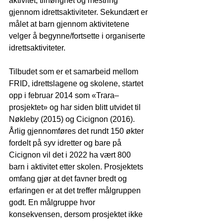
aktivitet, tilhørighet og mestring 
gjennom idrettsaktiviteter. Sekundært er 
målet at barn gjennom aktivitetene 
velger å begynne/fortsette i organiserte 
idrettsaktiviteter.
Tilbudet som er et samarbeid mellom 
FRID, idrettslagene og skolene, startet 
opp i februar 2014 som «Trara–
prosjektet» og har siden blitt utvidet til 
Nøkleby (2015) og Cicignon (2016). 
Årlig gjennomføres det rundt 150 økter 
fordelt på syv idretter og bare på 
Cicignon vil det i 2022 ha vært 800 
barn i aktivitet etter skolen. Prosjektets 
omfang gjør at det favner bredt og 
erfaringen er at det treffer målgruppen 
godt. En målgruppe hvor 
konsekvensen, dersom prosjektet ikke 