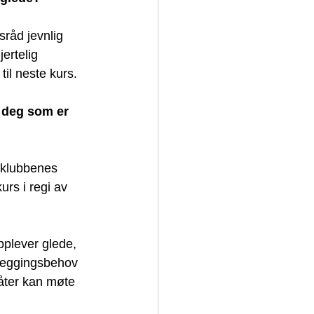
sråd jevnlig 
ertelig 
il neste kurs.
r deg som er 
t klubbenes 
urs i regi av 
opplever glede, 
teleggingsbehov 
åter kan møte 