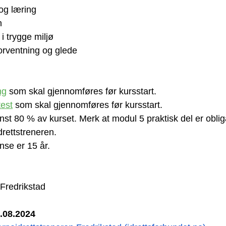
 og læring 
n 
i trygge miljø 
forventning og glede 
ng
 som skal gjennomføres før kursstart.  
test
 som skal gjennomføres før kursstart. 
t 80 % av kurset. Merk at modul 5 praktisk del er obligat
rettstreneren. 
se er 15 år. 
i Fredrikstad
5.08.2024