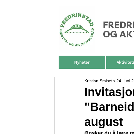
FREDR
OG AK
Nyheter
Aktivitet
Kristian Smiseth
24. juni 
Invitasjo
"Barneidr
august
Ønsker du å lære m