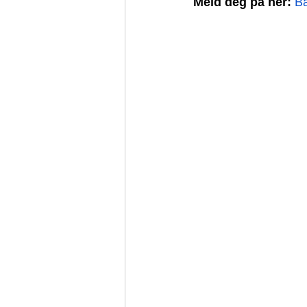
Meld deg på her: 
Ba