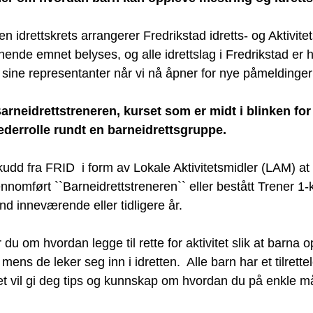
 idrettskrets arrangerer Fredrikstad idretts- og Aktivitet
ende emnet belyses, og alle idrettslag i Fredrikstad er hj
sine representanter når vi nå åpner for nye påmeldinger t
arneidrettstreneren, kurset som er midt i blinken fo
 lederrolle rundt en barneidrettsgruppe.
lskudd fra FRID  i form av Lokale Aktivitetsmidler (LAM) a
nnomført ``Barneidrettstreneren`` eller bestått Trener 1-k
nd inneværende eller tidligere år.
 du om hvordan legge til rette for aktivitet slik at barna 
mens de leker seg inn i idretten.  Alle barn har et tilret
set vil gi deg tips og kunnskap om hvordan du på enkle m