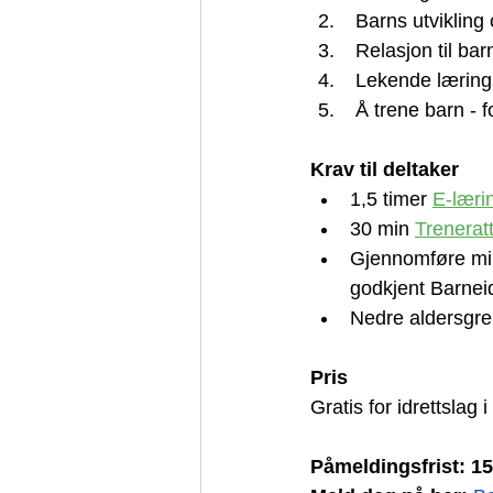
 Barns utvikling
 Relasjon til bar
 Lekende læring 
 Å trene barn - 
Krav til deltaker 
1,5 timer 
E-læri
30 min 
Trenerat
Gjennomføre mins
godkjent Barneid
Nedre aldersgren
Pris 
Gratis for idrettslag 
Påmeldingsfrist: 1