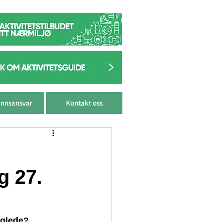
nnsansvar
Kontakt oss
g 27.
sglede?