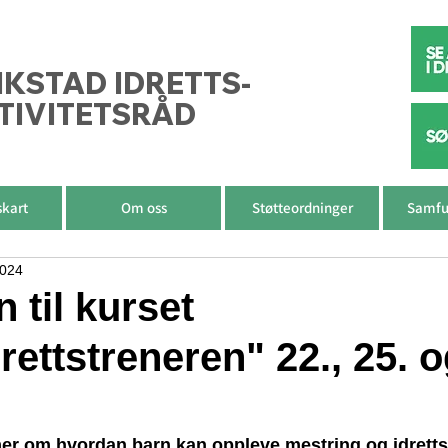
IKSTAD IDRETTS-
TIVITETSRÅD
skart
Om oss
Støtteordninger
Samfu
2024
n til kurset
ettstreneren" 22., 25. o
er om hvordan barn kan oppleve mestring og idrett